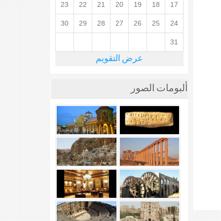
23
22
21
20
19
18
17
30
29
28
27
26
25
24
31
عرض التقويم
ألبومات الصور