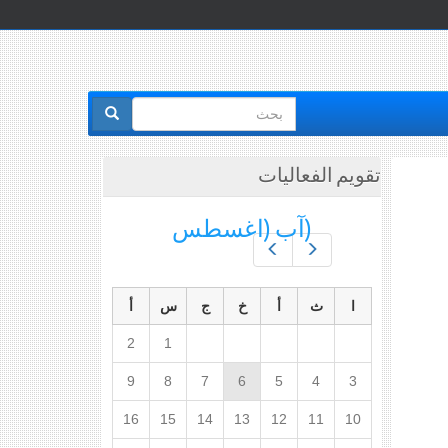
استمارة
البحث
تقويم الفعاليات
(آب (اغسطس
Prev
Next
ا
ث
أ
خ
ج
س
أ
2
1
9
8
7
6
5
4
3
16
15
14
13
12
11
10