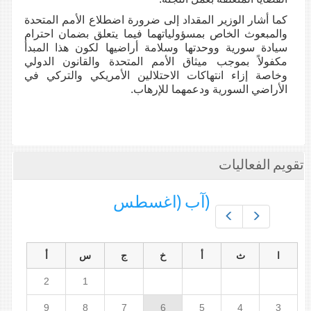
كما أشار الوزير المقداد إلى ضرورة اضطلاع الأمم المتحدة
والمبعوث الخاص بمسؤولياتهما فيما يتعلق بضمان احترام
سيادة سورية ووحدتها وسلامة أراضيها لكون هذا المبدأ
مكفولاً بموجب ميثاق الأمم المتحدة والقانون الدولي
وخاصة إزاء انتهاكات الاحتلالين الأمريكي والتركي في
الأراضي السورية ودعمهما للإرهاب.
تقويم الفعاليات
(آب (اغسطس
Prev
Next
ا
ث
أ
خ
ج
س
أ
2
1
9
8
7
6
5
4
3