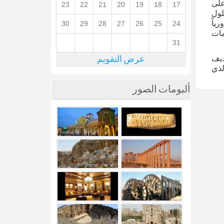
تغلب على
23
22
21
20
19
18
17
ن العالم بحلول
ياً
30
29
28
27
26
25
24
مات
31
ديف
عرض التقويم
لذي
ألبومات الصور