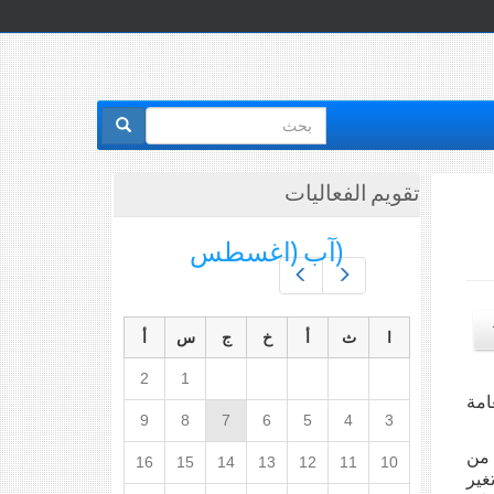
استمارة
البحث
تقويم الفعاليات
(آب (اغسطس
Prev
Next
ا
ث
أ
خ
ج
س
أ
2
1
امة
9
8
7
6
5
4
3
 من
16
15
14
13
12
11
10
غير