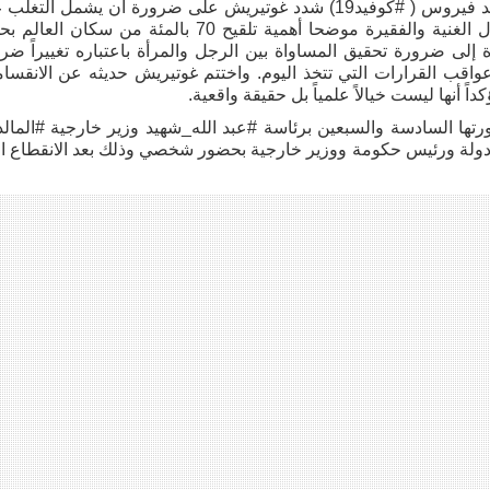
المناخ. وفيما يتعلق بموضوع مخطط التلقيح العالمي ضد فيروس ( #كوفيد19) شدد غوتيريش على ضرورة أن يشمل ال
الجائحة الجميع وفي كل مكان منتقداً الفجوة بين الدول الغنية والفقيرة موضحا أهمية تلقيح 70 بالمئة من سكا
 إلى ضرورة تحقيق المساواة بين الرجل والمرأة باعتباره تغييراً ضرور
عواقب القرارات التي تتخذ اليوم. واختتم غوتيريش حديثه عن الانقسا
اً أنها ليست خيالاً علمياً بل حقيقة واقعية.
ورتها السادسة والسبعين برئاسة #عبد الله_شهيد وزير خارجية #المال
 رئيس دولة ورئيس حكومة ووزير خارجية بحضور شخصي وذلك بعد الانقطاع ا