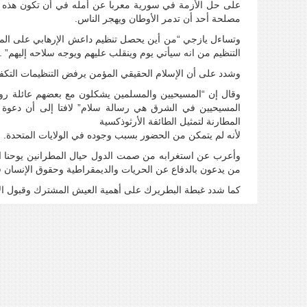
على حل الأزمة في سورية معربا عن أمله في أن تكون هذه الأ
مصلحة أحد أن تدمر الأوطان ويهجر الناس.
وتساءل يازجي “من أين يحصل تنظيم داعش الإرهابي على المال 
التنظيم من انه سيأتي يوم وينقلب عليهم ويوجه سلاحه إليهم” .
وشدد على أن الإسلام الحقيقي المؤمن يرفض التنظيمات التكفي
وقال إن “المسيحيين والمسلمين يشكلون مع بعضهم عائلة روح
المسيحيين في الشرق هي رسالة سلام” لافتا إلى أن دعوة 
المطارنة لتمثيل الطائفة الأرثوذكسية
لأنه لم يتمكن من الحضور بسبب وجوده في الولايات المتحدة.
وأعرب عن استغرابه من صمت الدول حيال المطرانين يوحنا اب
من يدعون بالدفاع عن الحريات والديمقراطية وحقوق الإنسان ف
كما شدد غبطة البطريرك على أهمية العيش المشترك وقبول الآخ