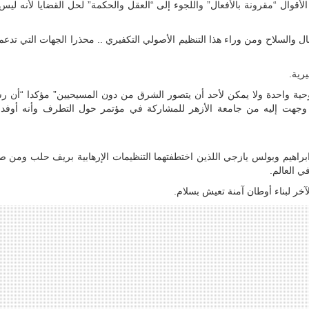
قوال “مقرونة بالأفعال” واللجوء إلى “العقل والحكمة” لحل القضايا لأنه ليس
والسلاح ومن وراء هذا التنظيم الأصولي التكفيري .. محذرا الجهات التي تدعم
رية.
ية واحدة ولا يمكن لأحد أن يتصور الشرق من دون المسيحيين” مؤكدا “أن رس
وجهت إليه من جامعة الأزهر للمشاركة في مؤتمر حول التطرف وأنه أوفد 
راهيم وبولس يازجي اللذين اختطفتهما التنظيمات الإرهابية بريف حلب ومن 
ي العالم.
ر لبناء أوطان آمنة تعيش بسلام.