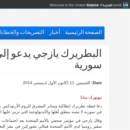
العربية
English
Welcome to the United Nations. It's your world.
الصفحة الرئيسية
أخبار
التصريحات والخطاب
البطريرك يازجي يدعو إلى
سورية
Date:
الخميس, 11 (كانون اﻷول (ديسمبر 2014
نيويورك-سانا
دعا غبطة بطريرك إنطاكية وسائر المشرق للروم الأرثوذكس ي
في سورية لا يشبه منطق أهلها والأيديولوجية التي تربى عليها ا
وقال يازجي في مؤتمر صحفي بالأمم المتحدة بعد اجتماعات عق
سفير روسيا لدى الأمم المتحدة فيتالي تشوركين في مقر البعث