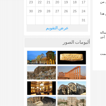
 من
23
22
21
20
19
18
17
30
29
28
27
26
25
24
 هذا
31
عرض التقويم
الة
أحد
ألبومات الصور
صمت