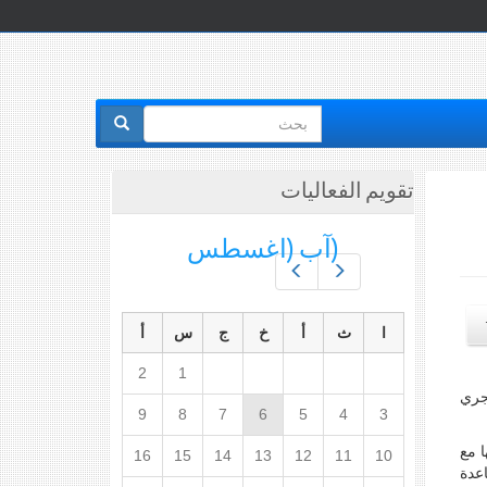
استمارة
البحث
تقويم الفعاليات
(آب (اغسطس
Prev
Next
ا
ث
أ
خ
ج
س
أ
2
1
جري
9
8
7
6
5
4
3
 مع
16
15
14
13
12
11
10
اعدة