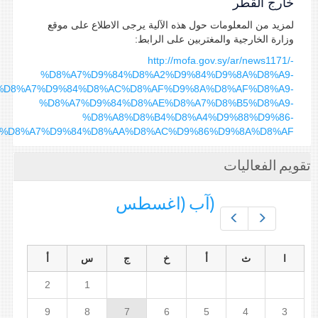
خارج القطر
لمزيد من المعلومات حول هذه الآلية يرجى الاطلاع على موقع
وزارة الخارجية والمغتربين على الرابط:
http://mofa.gov.sy/ar/news1171/-
%D8%A7%D9%84%D8%A2%D9%84%D9%8A%D8%A9-
%D8%A7%D9%84%D8%AC%D8%AF%D9%8A%D8%AF%D8%A9-
%D8%A7%D9%84%D8%AE%D8%A7%D8%B5%D8%A9-
%D8%A8%D8%B4%D8%A4%D9%88%D9%86-
%D8%A7%D9%84%D8%AA%D8%AC%D9%86%D9%8A%D8%AF
تقويم الفعاليات
(آب (اغسطس
Prev
Next
ا
ث
أ
خ
ج
س
أ
2
1
9
8
7
6
5
4
3