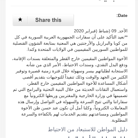
Date:
الأحد, 09 (شباط (فبراير 2020
**نعيد التأكيد على أن سفارات الجمهورية العربية السورية في كل
من كوبا والبرازيل والأرجنتين هي المعنية بمتابعة الشؤون القنصلية
للمواطنين السوريين المقيميين في الولايات المتحدة وكندا.
الأخوة المواطنين المقيمين خارج القطر والمتعلقة بسندات الإقامة،
ودفع البدل النقدي، وسندات الاحتياط، الأمر الذي من شأنه
الاستجابة لطلباتهم بيسر وسهولة خلال فترة زمنية قصيرة وتوفير
الكثير من الجهد والوقت وذلك تنفيذاً للتوجيهات بتقديم أقصى
أشكال المساعدة للأخوة المواطنين المقيمين خارج القطر،
واستعمال التقانات الحديثة من خلال البنية التحتية والبرامج التي تم
تصميمها في وزارة الخارجية والمغتربين وربطها الكترونياً مع
سفاراتنا والتي تتيح السرعة والسهولة في التواصل وإرسال هذه
المعاملات الكترونياً، وكلنا أمل أن نكون عند حسن ظن الأخوة
المواطنين ومساعدتهم بتقديم الخدمات لهم بالكفاءة والسرعة
المطلوبة.
دليل المواطن للاستبعاد من الاحتياط