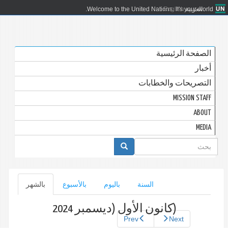
العربية
English
Welcome to the United Nations. It's your world.
الصفحة الرئيسية
أخبار
التصريحات والخطابات
MISSION STAFF
ABOUT
MEDIA
استمارة
البحث
التبويبات
السنة
باليوم
بالأسبوع
بالشهر
(علامة
التبويب
الأساسية
النشطة)
(كانون اﻷول (ديسمبر 2024
Prev
Next