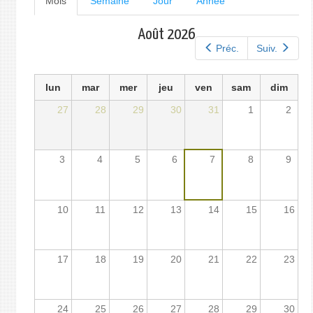
Mois
(onglet
Semaine
Jour
Année
actif)
principaux
Août 2026
Préc.
Suiv.
lun
mar
mer
jeu
ven
sam
dim
27
28
29
30
31
1
2
3
4
5
6
7
8
9
10
11
12
13
14
15
16
17
18
19
20
21
22
23
24
25
26
27
28
29
30