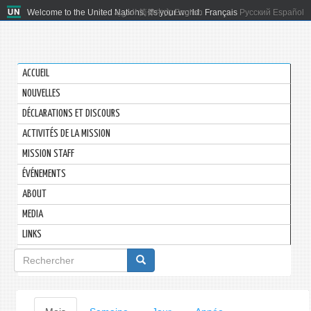
Welcome to the United Nations. It's your world.
العربية
简体中文
English
Français
Русский
Español
ACCUEIL
NOUVELLES
DÉCLARATIONS ET DISCOURS
ACTIVITÉS DE LA MISSION
MISSION STAFF
ÉVÉNEMENTS
ABOUT
MEDIA
LINKS
Formulaire
de
recherche
Onglets