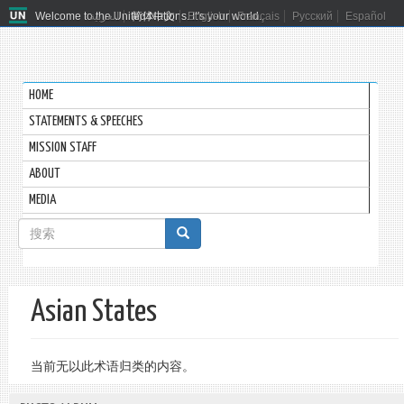
Welcome to the United Nations. It's your world.
العربية
简体中文
English
Français
Русский
Español
HOME
STATEMENTS & SPEECHES
MISSION STAFF
ABOUT
MEDIA
搜
索
搜索
表
Asian States
单
当前无以此术语归类的内容。