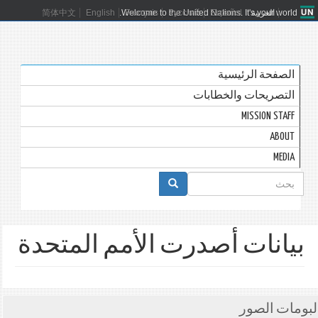
العربية
Español
Русский
Français
Welcome to the United Nations. It's your world.
English
简体中文
الصفحة الرئيسية
التصريحات والخطابات
MISSION STAFF
ABOUT
MEDIA
استمارة
البحث
بحث
بيانات أصدرت الأمم المتحدة
لبومات الصور