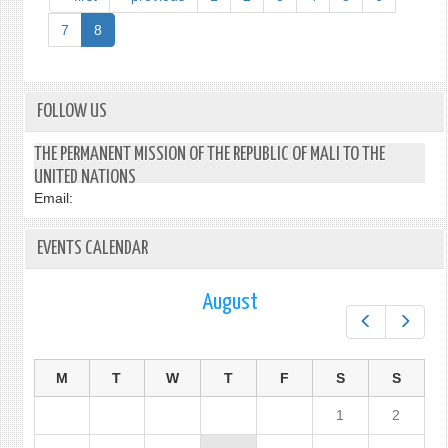
RADI
BLU
7
8
DE
BAM
-
LE
FOLLOW US
SECR
GÉNÉ
THE PERMANENT MISSION OF THE REPUBLIC OF MALI TO THE
DES
UNITED NATIONS
NATI
Email:
UNIE
SIGN
EVENTS CALENDAR
LE
LIVRE
DE
August
COND
Prev
Next
M
T
W
T
F
S
S
1
2