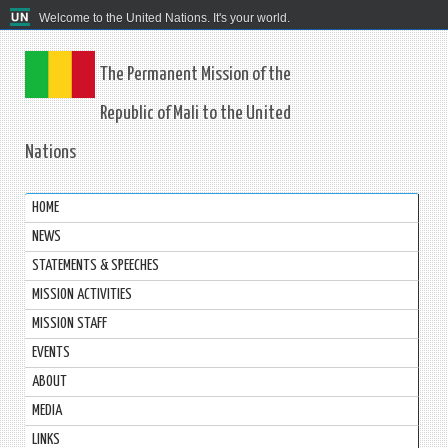
Welcome to the United Nations. It's your world.
The Permanent Mission of the
Republic of Mali to the United
Nations
HOME
NEWS
STATEMENTS & SPEECHES
MISSION ACTIVITIES
MISSION STAFF
EVENTS
ABOUT
MEDIA
LINKS