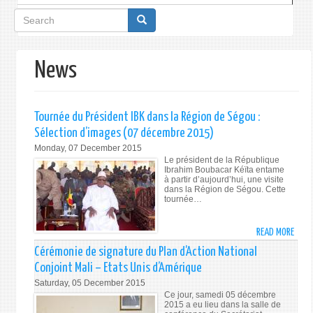
Search
form
News
Tournée du Président IBK dans la Région de Ségou :
Sélection d’images (07 décembre 2015)
Monday, 07 December 2015
Le président de la République
Ibrahim Boubacar Kéïta entame
à partir d’aujourd’hui, une visite
dans la Région de Ségou. Cette
tournée…
READ MORE
ABO
TOUR
Cérémonie de signature du Plan d’Action National
DU
Conjoint Mali – Etats Unis d’Amérique
PRÉS
Saturday, 05 December 2015
IBK
Ce jour, samedi 05 décembre
DAN
2015 a eu lieu dans la salle de