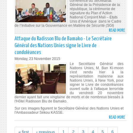
conférence du Secrétariat
LA
Général de la Présidence de la
RÉGI
république, la cérémonie de
signature du Plan d’Action
DE
National Conjoint Mali – Etats
SÉGO
Unis d’Amérique dans le Cadre
:
de l’Initiative sur la Gouvernance en Matière de Sécurité (SGI)
READ MORE
ABO
SÉLE
CÉRÉ
D’IM
Attaque du Radisson Blu de Bamako - Le Secrétaire
DE
(07
Général des Nations Unies signe le Livre de
SIGN
DÉCE
condoléances
DU
2015
Monday, 23 November 2015
PLAN
Le Secrétaire Général des
D’AC
Nations Unies, M. Ban Ki-moon
NATI
s'est rendu hier à la
représentation malienne aux
CONJ
Nations Unies, à New York, pour
MALI
signer le Livre de condoléances
ouvert suite à l'attaque terroriste
–
du vendredi 20 novembre
ETAT
dernier ayant fait une vingtaine de morts et de nombreux blessés à
l'Hôtel Radisson Blu de Bamako.
UNIS
D’AM
Sur ces images figurent le Secrétaire Général des Nations Unies et
l'Ambassadeur Sékou KASSE.
READ MORE
ABO
ATTA
DU
« first
‹ previous
1
2
3
4
5
6