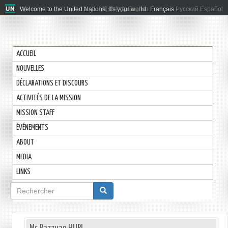
Welcome to the United Nations. It's your world.
العربية
简体中文
English
Français
Русский
Español
ACCUEIL
NOUVELLES
DÉCLARATIONS ET DISCOURS
ACTIVITÉS DE LA MISSION
MISSION STAFF
ÉVÉNEMENTS
ABOUT
MEDIA
LINKS
Formulaire
de
recherche