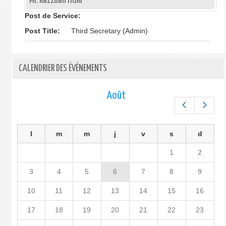
Mr. Razzuan HURI
Post de Service:
Post Title:
Third Secretary (Admin)
CALENDRIER DES ÉVÉNEMENTS
Août
Préc.
Suiv.
l
m
m
j
v
s
d
1
2
3
4
5
6
7
8
9
10
11
12
13
14
15
16
17
18
19
20
21
22
23