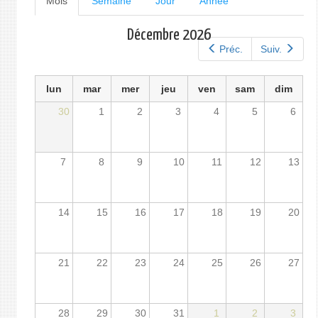
Mois
(onglet
Semaine
Jour
Année
actif)
principaux
Décembre 2026
Préc.
Suiv.
lun
mar
mer
jeu
ven
sam
dim
30
1
2
3
4
5
6
7
8
9
10
11
12
13
14
15
16
17
18
19
20
21
22
23
24
25
26
27
28
29
30
31
1
2
3