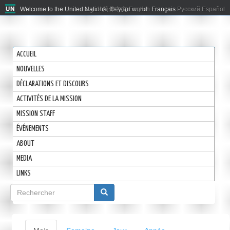
Welcome to the United Nations. It's your world.
العربية
简体中文
English
Français
Русский
Español
ACCUEIL
NOUVELLES
DÉCLARATIONS ET DISCOURS
ACTIVITÉS DE LA MISSION
MISSION STAFF
ÉVÉNEMENTS
ABOUT
MEDIA
LINKS
Formulaire
de
recherche
Onglets