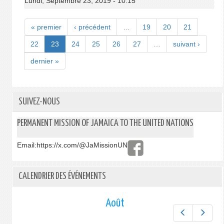
Lundi, Septembre 23, 2019 - 10:15
« premier
‹ précédent
…
19
20
21
22
23
24
25
26
27
…
suivant ›
dernier »
SUIVEZ-NOUS
PERMANENT MISSION OF JAMAICA TO THE UNITED NATIONS
Email:
https://x.com/@JaMissionUN
CALENDRIER DES ÉVÉNEMENTS
Août
Préc.
Suiv.