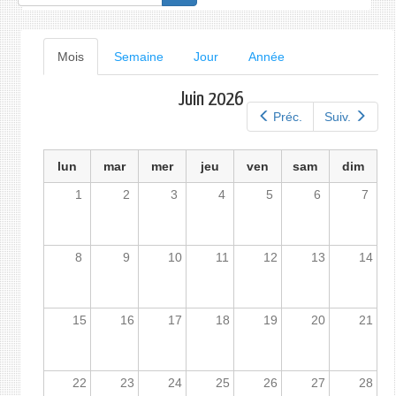
de
recherche
Onglets
Mois
(onglet
Semaine
Jour
Année
actif)
principaux
Juin 2026
Préc.
Suiv.
lun
mar
mer
jeu
ven
sam
dim
1
2
3
4
5
6
7
8
9
10
11
12
13
14
15
16
17
18
19
20
21
22
23
24
25
26
27
28