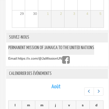
29
30
1
2
3
4
5
SUIVEZ-NOUS
PERMANENT MISSION OF JAMAICA TO THE UNITED NATIONS
Email:
https://x.com/@JaMissionUN
CALENDRIER DES ÉVÉNEMENTS
Août
Préc.
Suiv.
l
m
m
j
v
s
d