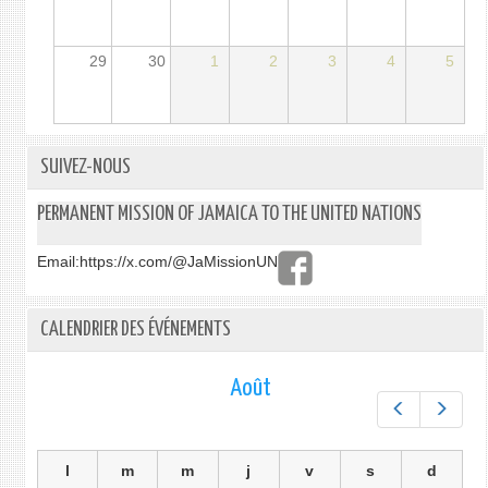
29
30
1
2
3
4
5
SUIVEZ-NOUS
PERMANENT MISSION OF JAMAICA TO THE UNITED NATIONS
Email:
https://x.com/@JaMissionUN
CALENDRIER DES ÉVÉNEMENTS
Août
Préc.
Suiv.
l
m
m
j
v
s
d