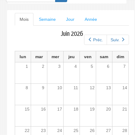
de
recherche
Onglets
Mois
(onglet
Semaine
Jour
Année
actif)
principaux
Juin 2026
Préc.
Suiv.
lun
mar
mer
jeu
ven
sam
dim
1
2
3
4
5
6
7
8
9
10
11
12
13
14
15
16
17
18
19
20
21
22
23
24
25
26
27
28