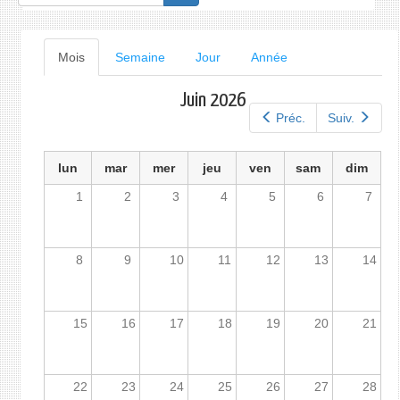
de
recherche
Onglets
Mois
(onglet
Semaine
Jour
Année
actif)
principaux
Juin 2026
Préc.
Suiv.
lun
mar
mer
jeu
ven
sam
dim
1
2
3
4
5
6
7
8
9
10
11
12
13
14
15
16
17
18
19
20
21
22
23
24
25
26
27
28