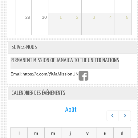
29
30
1
2
3
4
5
SUIVEZ-NOUS
PERMANENT MISSION OF JAMAICA TO THE UNITED NATIONS
Email:
https://x.com/@JaMissionUN
CALENDRIER DES ÉVÉNEMENTS
Août
Préc.
Suiv.
l
m
m
j
v
s
d