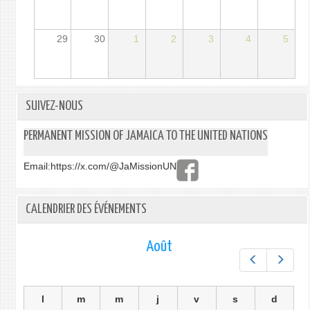
29
30
1
2
3
4
5
SUIVEZ-NOUS
PERMANENT MISSION OF JAMAICA TO THE UNITED NATIONS
Email:
https://x.com/@JaMissionUN
CALENDRIER DES ÉVÉNEMENTS
Août
Préc.
Suiv.
l
m
m
j
v
s
d