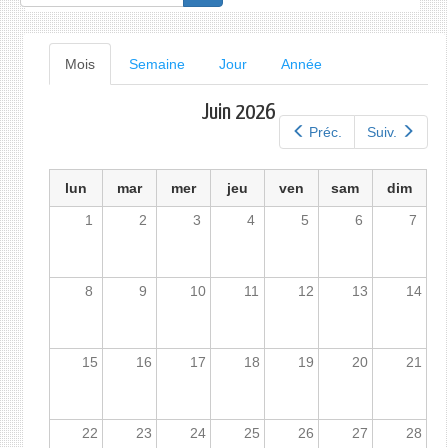
de
recherche
Onglets
Mois
(onglet
Semaine
Jour
Année
actif)
principaux
Juin 2026
Préc.
Suiv.
lun
mar
mer
jeu
ven
sam
dim
1
2
3
4
5
6
7
8
9
10
11
12
13
14
15
16
17
18
19
20
21
22
23
24
25
26
27
28