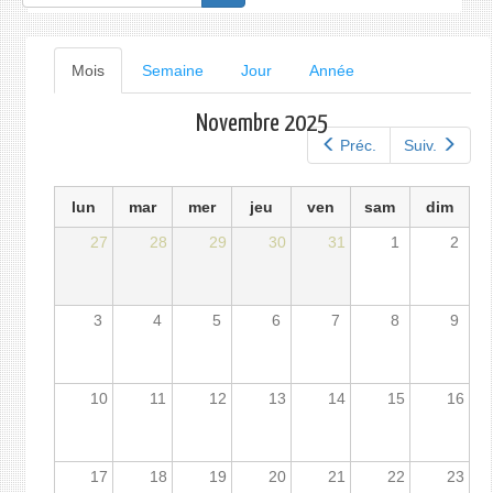
de
recherche
Onglets
Mois
(onglet
Semaine
Jour
Année
actif)
principaux
Novembre 2025
Préc.
Suiv.
lun
mar
mer
jeu
ven
sam
dim
27
28
29
30
31
1
2
3
4
5
6
7
8
9
10
11
12
13
14
15
16
17
18
19
20
21
22
23