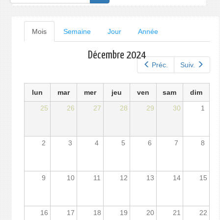
de
recherche
Onglets
Mois
(onglet
Semaine
Jour
Année
actif)
principaux
Décembre 2024
Préc.
Suiv.
lun
mar
mer
jeu
ven
sam
dim
25
26
27
28
29
30
1
2
3
4
5
6
7
8
9
10
11
12
13
14
15
16
17
18
19
20
21
22