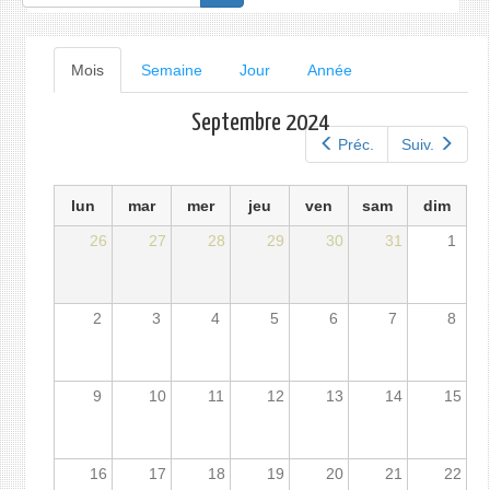
de
recherche
Onglets
Mois
(onglet
Semaine
Jour
Année
actif)
principaux
Septembre 2024
Préc.
Suiv.
lun
mar
mer
jeu
ven
sam
dim
26
27
28
29
30
31
1
2
3
4
5
6
7
8
9
10
11
12
13
14
15
16
17
18
19
20
21
22