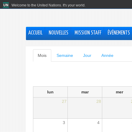
Welcome to the United Nations. It's your world.
ACCUEIL
NOUVELLES
MISSION STAFF
ÉVÉNEMENTS
Onglets
Mois
(onglet
Semaine
Jour
Année
actif)
principaux
lun
mar
mer
27
28
3
4