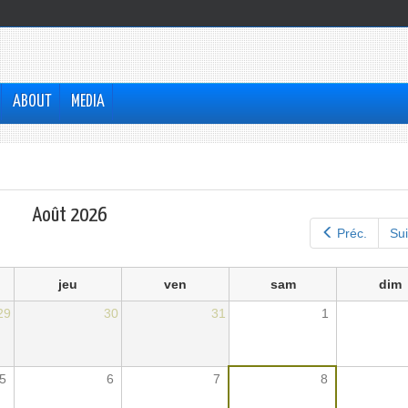
ABOUT
MEDIA
Août 2026
Préc.
Sui
jeu
ven
sam
dim
29
30
31
1
5
6
7
8