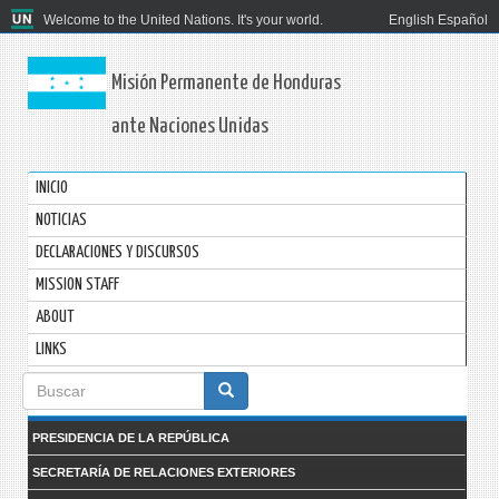
Welcome to the United Nations. It's your world.
English
Español
Misión Permanente de Honduras
ante Naciones Unidas
INICIO
NOTICIAS
DECLARACIONES Y DISCURSOS
MISSION STAFF
ABOUT
LINKS
Formulario
de
PRESIDENCIA DE LA REPÚBLICA
búsqueda
SECRETARÍA DE RELACIONES EXTERIORES