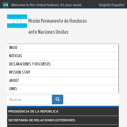
Welcome to the United Nations. It's your world.
English
Español
Misión Permanente de Honduras
ante Naciones Unidas
INICIO
NOTICIAS
DECLARACIONES Y DISCURSOS
MISSION STAFF
ABOUT
LINKS
Formulario
de
PRESIDENCIA DE LA REPÚBLICA
búsqueda
SECRETARÍA DE RELACIONES EXTERIORES