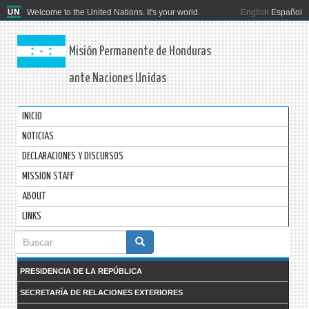
Welcome to the United Nations. It's your world.
English
Español
Misión Permanente de Honduras
ante Naciones Unidas
INICIO
NOTICIAS
DECLARACIONES Y DISCURSOS
MISSION STAFF
ABOUT
LINKS
Formulario
de
PRESIDENCIA DE LA REPÚBLICA
búsqueda
SECRETARÍA DE RELACIONES EXTERIORES