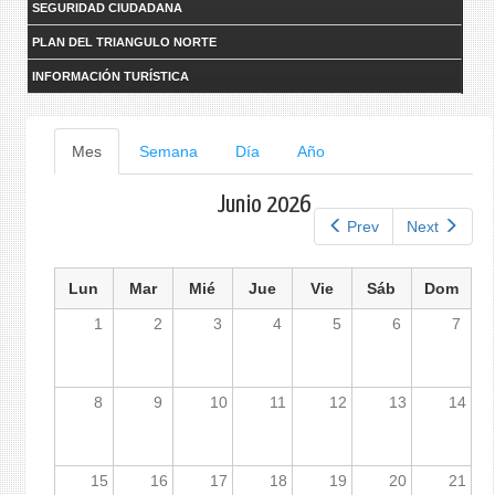
SEGURIDAD CIUDADANA
PLAN DEL TRIANGULO NORTE
INFORMACIÓN TURÍSTICA
Solapas
Mes
(solapa
Semana
Día
Año
activa)
principales
Junio 2026
Prev
Next
Lun
Mar
Mié
Jue
Vie
Sáb
Dom
1
2
3
4
5
6
7
8
9
10
11
12
13
14
15
16
17
18
19
20
21