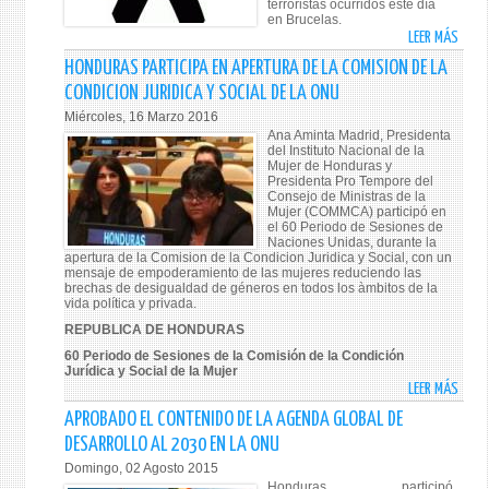
terroristas ocurridos este día
en Brucelas.
LEER MÁS
SOBR
NOTA
HONDURAS PARTICIPA EN APERTURA DE LA COMISION DE LA
DE
CONDICION JURIDICA Y SOCIAL DE LA ONU
DUEL
Miércoles, 16 Marzo 2016
POR
Ana Aminta Madrid, Presidenta
LOS
del Instituto Nacional de la
Mujer de Honduras y
ATAQ
Presidenta Pro Tempore del
TERR
Consejo de Ministras de la
Mujer (COMMCA) participó en
EN
el 60 Periodo de Sesiones de
BELG
Naciones Unidas, durante la
apertura de la Comision de la Condicion Juridica y Social, con un
mensaje de empoderamiento de las mujeres reduciendo las
brechas de desigualdad de géneros en todos los àmbitos de la
vida política y privada.
REPUBLICA DE HONDURAS
60 Periodo de Sesiones de la Comisión de la Condición
Jurídica y Social de la Mujer
LEER MÁS
SOBR
HOND
APROBADO EL CONTENIDO DE LA AGENDA GLOBAL DE
PARTI
DESARROLLO AL 2030 EN LA ONU
EN
Domingo, 02 Agosto 2015
APER
Honduras participó