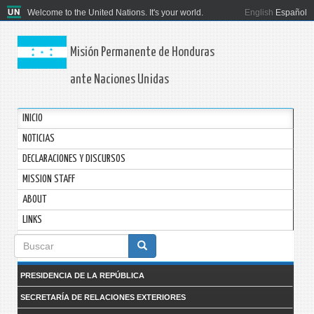
Welcome to the United Nations. It's your world.
English
Español
Misión Permanente de Honduras
ante Naciones Unidas
INICIO
NOTICIAS
DECLARACIONES Y DISCURSOS
MISSION STAFF
ABOUT
LINKS
Formulario
de
PRESIDENCIA DE LA REPÚBLICA
búsqueda
SECRETARÍA DE RELACIONES EXTERIORES