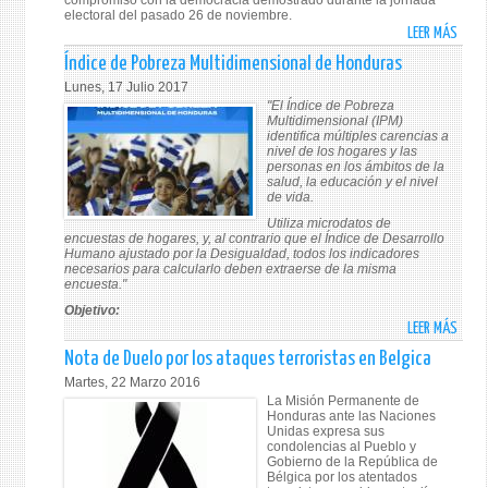
compromiso con la democracia demostrado durante la jornada
electoral del pasado 26 de noviembre.
LEER MÁS
SOBR
COMU
Índice de Pobreza Multidimensional de Honduras
DE
Lunes, 17 Julio 2017
PREN
"El Índice de Pobreza
DEL
Multidimensional (IPM)
identifica múltiples carencias a
SIST
nivel de los hogares y las
DE
personas en los ámbitos de la
salud, la educación y el nivel
LAS
de vida.
NACI
Utiliza microdatos de
UNID
encuestas de hogares, y, al contrario que el Índice de Desarrollo
EN
Humano ajustado por la Desigualdad, todos los indicadores
necesarios para calcularlo deben extraerse de la misma
HOND
encuesta."
Objetivo:
LEER MÁS
SOBR
ÍNDIC
Nota de Duelo por los ataques terroristas en Belgica
DE
Martes, 22 Marzo 2016
POBR
La Misión Permanente de
MULT
Honduras ante las Naciones
Unidas expresa sus
DE
condolencias al Pueblo y
HOND
Gobierno de la República de
Bélgica por los atentados