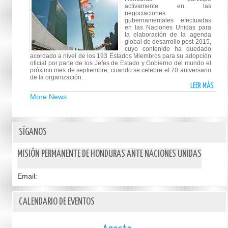
DE
activamente en las
negociaciones
LA
gubernamentales efectuadas
COMI
en las Naciones Unidas para
la elaboración de la agenda
DE
global de desarrollo post 2015,
LA
cuyo contenido ha quedado
COND
acordado a nivel de los 193 Estados Miembros para su adopción
oficial por parte de los Jefes de Estado y Gobierno del mundo el
JURID
próximo mes de septiembre, cuando se celebre el 70 aniversario
Y
de la organización.
LEER MÁS
SOCI
SOBR
DE
APRO
More News
LA
EL
ONU
CONT
DE
SÍGANOS
LA
AGEN
MISIÓN PERMANENTE DE HONDURAS ANTE NACIONES UNIDAS
GLOB
DE
Email:
DESA
AL
2030
CALENDARIO DE EVENTOS
EN
LA