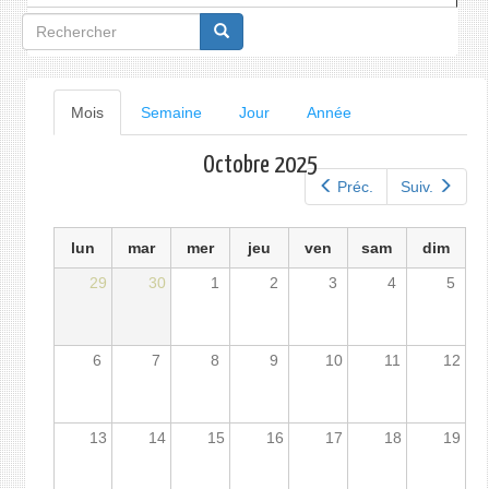
Formulaire
de
recherche
Onglets
Mois
(onglet
Semaine
Jour
Année
actif)
principaux
Octobre 2025
Préc.
Suiv.
lun
mar
mer
jeu
ven
sam
dim
29
30
1
2
3
4
5
6
7
8
9
10
11
12
13
14
15
16
17
18
19