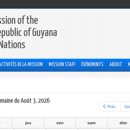
sion of the
epublic of Guyana
 Nations
ACTIVITÉS DE LA MISSION
MISSION STAFF
ÉVÉNEMENTS
ABOUT
maine du Août 3, 2026
Préc.
Sui
r
jeu
ven
sam
dim