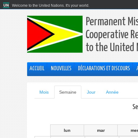
Welcome to the United Nations. It's your world.
Permanent Mis
Cooperative R
to the United
ACCUEIL
NOUVELLES
DÉCLARATIONS ET DISCOURS
Onglets
Mois
Semaine
(onglet
Jour
Année
actif)
principaux
Se
lun
mar
me