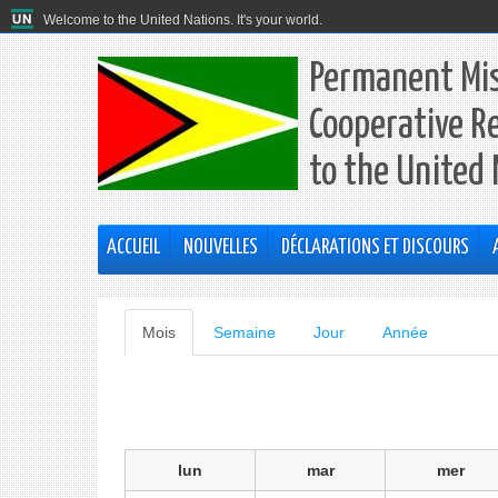
Welcome to the United Nations. It's your world.
Permanent Mis
Cooperative R
to the United
ACCUEIL
NOUVELLES
DÉCLARATIONS ET DISCOURS
Onglets
Mois
(onglet
Semaine
Jour
Année
actif)
principaux
lun
mar
mer