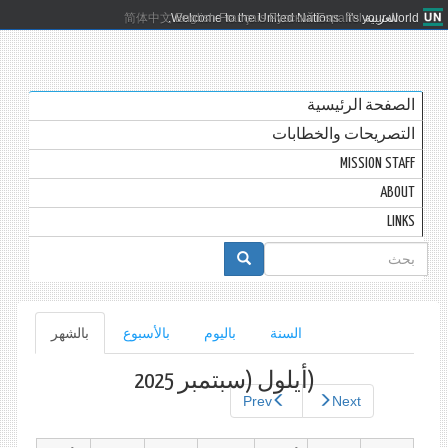
العربية
Español
Русский
Français
English
Welcome to the United Nations. It's your world.
简体中文
الصفحة الرئيسية
التصريحات والخطابات
MISSION STAFF
ABOUT
LINKS
استمارة
البحث
التبويبات
السنة
باليوم
بالأسبوع
بالشهر
(علامة
التبويب
الأساسية
النشطة)
(أيلول (سبتمبر 2025
Prev
Next