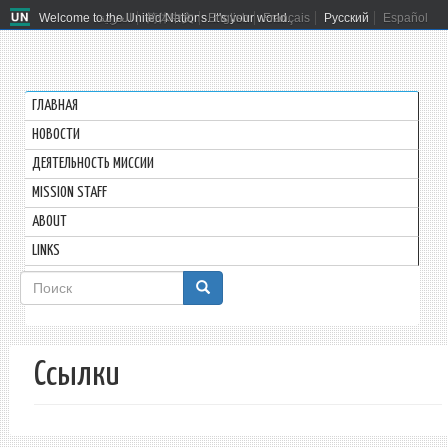
Welcome to the United Nations. It's your world.
العربية
简体中文
English
Français
Русский
Español
ГЛАВНАЯ
HОВОСТИ
ДЕЯТЕЛЬНОСТЬ МИССИИ
MISSION STAFF
ABOUT
LINKS
Форма
поиска
Поиск
Ссылки