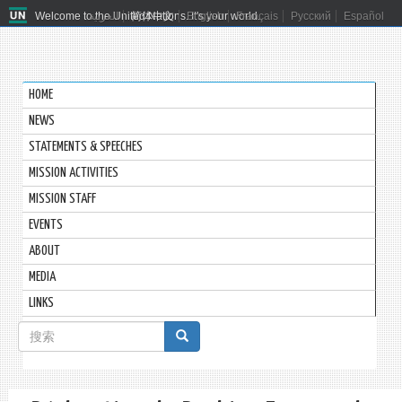
Welcome to the United Nations. It's your world.
العربية
简体中文
English
Français
Русский
Español
HOME
NEWS
STATEMENTS & SPEECHES
MISSION ACTIVITIES
MISSION STAFF
EVENTS
ABOUT
MEDIA
LINKS
搜
索
搜索
表