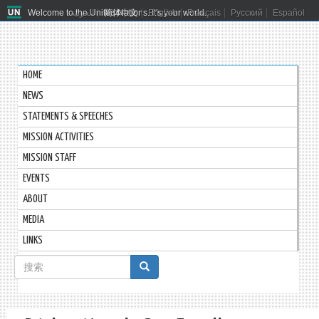
Welcome to the United Nations. It's your world.
العربية
简体中文
English
Français
Русский
Español
HOME
NEWS
STATEMENTS & SPEECHES
MISSION ACTIVITIES
MISSION STAFF
EVENTS
ABOUT
MEDIA
LINKS
搜
索
搜索
表