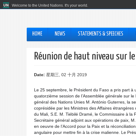
Welcome to the United Nations. It's your world.
HOME
NEWS
STATEMENTS & SPEECHES
Réunion de haut niveau sur le 
Date:
星期三, 02 十月 2019
Le 25 septembre, le Président du Faso a pris part à
quatorzième session de l’Assemblée générale sur le M
général des Nations Unies M. António Guterres, la se
coprésidée par les Ministres des Affaires étrangères
du Mali, S.E. M. Tiébilé Dramé, le Commissaire à la Pa
Secrétaire général adjoint aux opérations de paix, M.
en oeuvre de l’Accord pour la Paix et la réconciliatio
angulaire pour mettre fin à la crise malienne. Le Pré