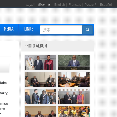
العربية
简体中文
English
Français
Русский
Español
搜
MEDIA
LINKS
索
表
PHOTO ALBUM
单
taire
Barry,
 mise
erre
n