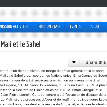
MISSION ACTIVITIES
MISSION STAFF
EVENTS
ABOUT
Mali et le Sahel
 une réunion de haut niveau en marge du débat général de la soixante-
ali et le Sahel organisée par les Nations unies. En présence du Secré
ssion inaugurale a été suivie par une réunion au niveau ministériel
 de l’Algérie, S.E. M. Sabri Boukadoum, du Burkina Faso, S.E.M. Alpha 
ix et à la Sécurité de l’Union africaine, S.E. M. Smaïl Chergui, et le
 Jean-Pierre Lacroix. Cette rencontre a été l’occasion de discuter de la
n au Mali, issu du processus d’Alger et de réaffirmer qu’il demeure la pi
sident du Faso, président en exercice du G5 Sahel, a déploré la situatio