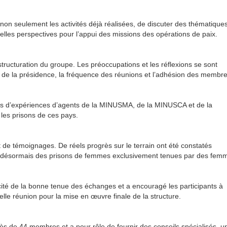
non seulement les activités déjà réalisées, de discuter des thématique
lles perspectives pour l’appui des missions des opérations de paix.
structuration du groupe. Les préoccupations et les réflexions se sont
ion de la présidence, la fréquence des réunions et l’adhésion des membre
ages d’expériences d’agents de la MINUSMA, de la MINUSCA et de la
es prisons de ces pays.
et de témoignages. De réels progrès sur le terrain ont été constatés
te désormais des prisons de femmes exclusivement tenues par des fem
icité de la bonne tenue des échanges et a encouragé les participants à
elle réunion pour la mise en œuvre finale de la structure.
ès de 44 membres et a pour rôle de fournir des conseils spécialisés, u