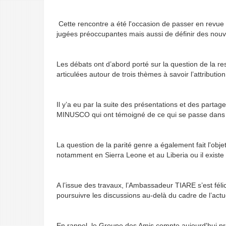
Cette rencontre a été l'occasion de passer en revue 
jugées préoccupantes mais aussi de définir des nouve
Les débats ont d’abord porté sur la question de la re
articulées autour de trois thèmes à savoir l’attribut
Il y’a eu par la suite des présentations et des part
MINUSCO qui ont témoigné de ce qui se passe dans l
La question de la parité genre a également fait l'obj
notamment en Sierra Leone et au Liberia ou il exis
A l’issue des travaux, l’Ambassadeur TIARE s’est fél
poursuivre les discussions au-delà du cadre de l’actu
En rappel, le Groupe des Amis compte aujourd'hui pr