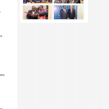
s
s.
mes.
ne