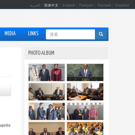
العربية
简体中文
English
Français
Русский
Español
搜
MEDIA
LINKS
索
表
PHOTO ALBUM
单
auprès