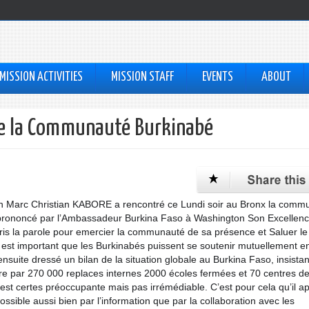
MISSION ACTIVITIES
MISSION STAFF
EVENTS
ABOUT
re la Communauté Burkinabé
h Marc Christian KABORE a rencontré ce Lundi soir au Bronx la comm
prononcé par l’Ambassadeur Burkina Faso à Washington Son Excellen
s la parole pour emercier la communauté de sa présence et Saluer le
“il est important que les Burkinabés puissent se soutenir mutuellement e
nsuite dressé un bilan de la situation globale au Burkina Faso, insistan
lustre par 270 000 replaces internes 2000 écoles fermées et 70 centres d
est certes préoccupante mais pas irrémédiable. C’est pour cela qu’il ap
ossible aussi bien par l’information que par la collaboration avec les