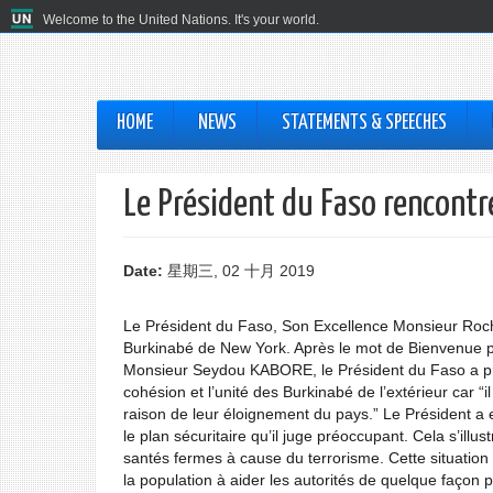
Welcome to the United Nations. It's your world.
HOME
NEWS
STATEMENTS & SPEECHES
Le Président du Faso rencont
Date:
星期三, 02 十月 2019
Le Président du Faso, Son Excellence Monsieur Roc
Burkinabé de New York. Après le mot de Bienvenue 
Monsieur Seydou KABORE, le Président du Faso a pri
cohésion et l’unité des Burkinabé de l’extérieur car 
raison de leur éloignement du pays.” Le Président a e
le plan sécuritaire qu’il juge préoccupant. Cela s’il
santés fermes à cause du terrorisme. Cette situation 
la population à aider les autorités de quelque façon p