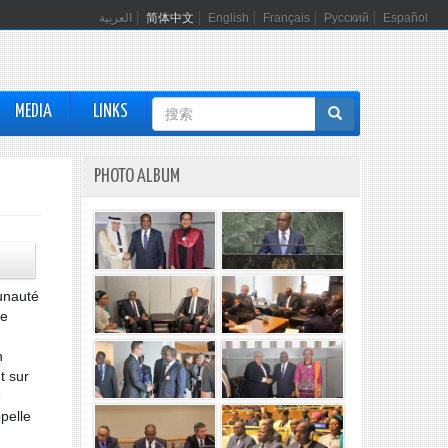
العربية
简体中文
English
Français
Русский
Español
搜
MEDIA
LINKS
索
表
PHOTO ALBUM
单
unauté
ce
n
t sur
e
pelle