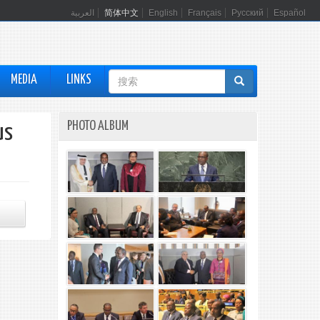
العربية
简体中文
English
Français
Русский
Español
搜
MEDIA
LINKS
索
表
PHOTO ALBUM
us
单