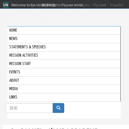
Welcome to the United Nations. It's your world.
العربية
简体中文
English
Français
Русский
Español
HOME
NEWS
STATEMENTS & SPEECHES
MISSION ACTIVITIES
MISSION STAFF
EVENTS
ABOUT
MEDIA
LINKS
搜
索
搜索
表