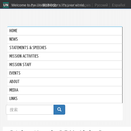
Welcome to the United Nations. It's your world.
العربية
简体中文
English
Français
Русский
Español
HOME
NEWS
STATEMENTS & SPEECHES
MISSION ACTIVITIES
MISSION STAFF
EVENTS
ABOUT
MEDIA
LINKS
搜
索
搜索
表