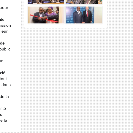
sieur
ité
ission
ieur
 de
public.
ur
cié
tout
s dans
de la
lité
es
e la