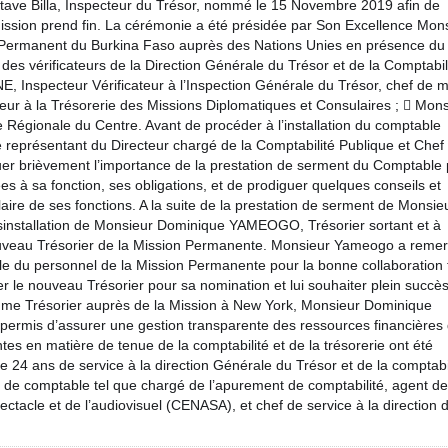
ave Billa, Inspecteur du Trésor, nommé le 15 Novembre 2019 afin de
ion prend fin. La cérémonie a été présidée par Son Excellence Mon
ermanent du Burkina Faso auprès des Nations Unies en présence du
es vérificateurs de la Direction Générale du Trésor et de la Comptabil
nspecteur Vérificateur à l’Inspection Générale du Trésor, chef de m
r à la Trésorerie des Missions Diplomatiques et Consulaires ;  Mons
e Régionale du Centre. Avant de procéder à l’installation du comptable
eprésentant du Directeur chargé de la Comptabilité Publique et Chef
uer brièvement l’importance de la prestation de serment du Comptable 
iées à sa fonction, ses obligations, et de prodiguer quelques conseils et
ire de ses fonctions. A la suite de la prestation de serment de Monsie
sinstallation de Monsieur Dominique YAMEOGO, Trésorier sortant et à
ouveau Trésorier de la Mission Permanente. Monsieur Yameogo a remer
 du personnel de la Mission Permanente pour la bonne collaboration 
iter le nouveau Trésorier pour sa nomination et lui souhaiter plein succè
mme Trésorier auprès de la Mission à New York, Monsieur Dominique
ermis d’assurer une gestion transparente des ressources financières 
es en matière de tenue de la comptabilité et de la trésorerie ont été
 24 ans de service à la direction Générale du Trésor et de la comptabi
s de comptable tel que chargé de l’apurement de comptabilité, agent d
tacle et de l’audiovisuel (CENASA), et chef de service à la direction d