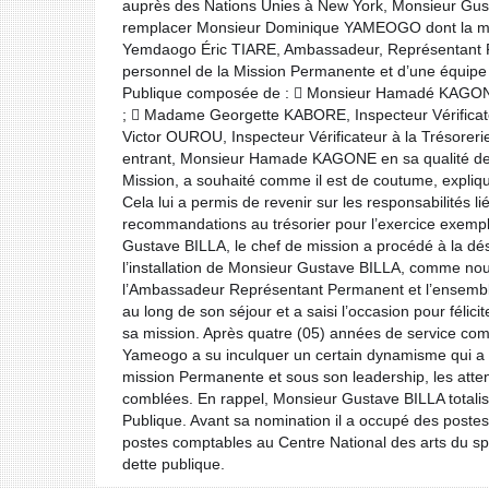
auprès des Nations Unies à New York, Monsieur Gust
remplacer Monsieur Dominique YAMEOGO dont la miss
Yemdaogo Éric TIARE, Ambassadeur, Représentant P
personnel de la Mission Permanente et d’une équipe d
Publique composée de :  Monsieur Hamadé KAGONE, I
;  Madame Georgette KABORE, Inspecteur Vérificateu
Victor OUROU, Inspecteur Vérificateur à la Trésoreri
entrant, Monsieur Hamade KAGONE en sa qualité de r
Mission, a souhaité comme il est de coutume, expliq
Cela lui a permis de revenir sur les responsabilités l
recommandations au trésorier pour l’exercice exempla
Gustave BILLA, le chef de mission a procédé à la dé
l’installation de Monsieur Gustave BILLA, comme n
l’Ambassadeur Représentant Permanent et l’ensemble
au long de son séjour et a saisi l’occasion pour félic
sa mission. Après quatre (05) années de service co
Yameogo a su inculquer un certain dynamisme qui a p
mission Permanente et sous son leadership, les attent
comblées. En rappel, Monsieur Gustave BILLA totalise
Publique. Avant sa nomination il a occupé des poste
postes comptables au Centre National des arts du spec
dette publique.