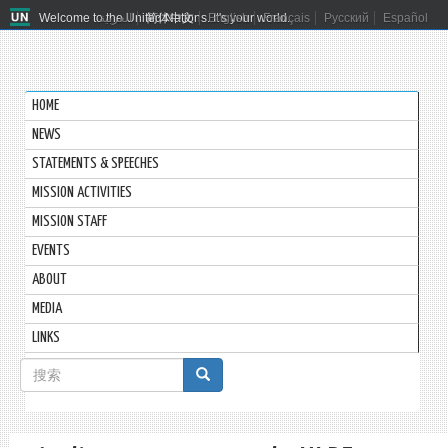
Welcome to the United Nations. It's your world.
العربية
简体中文
English
Français
Русский
Español
HOME
NEWS
STATEMENTS & SPEECHES
MISSION ACTIVITIES
MISSION STAFF
EVENTS
ABOUT
MEDIA
LINKS
搜
索
搜索
表