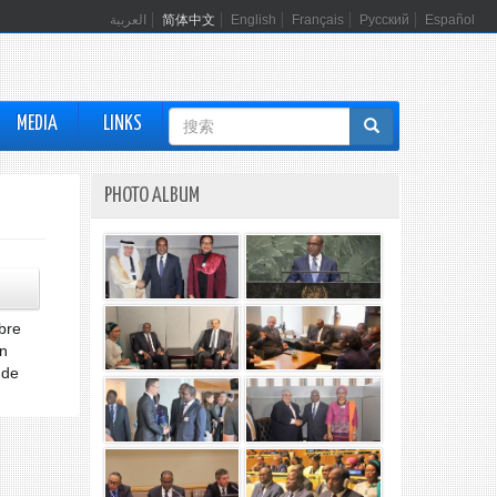
العربية
简体中文
English
Français
Русский
Español
搜
MEDIA
LINKS
索
表
PHOTO ALBUM
单
bre
on
 de