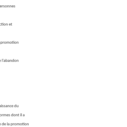
personnes
ction et
et promotion
e l’abandon
aissance du
rmes dont il a
e de la promotion