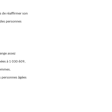
 de réaffirmer son
s des personnes
range assez
mées à 1 030 609,
femmes.
es personnes âgées