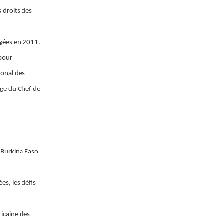
s droits des
Agées en 2011,
 pour
ional des
age du Chef de
 Burkina Faso
es, les défis
fricaine des