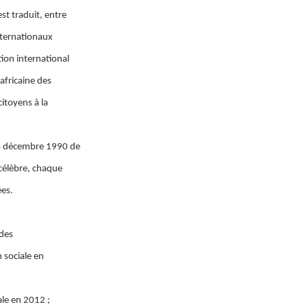
st traduit, entre
internationaux
ion international
 africaine des
citoyens à la
14 décembre 1990 de
 célèbre, chaque
ées.
 des
 sociale en
ale en 2012 ;