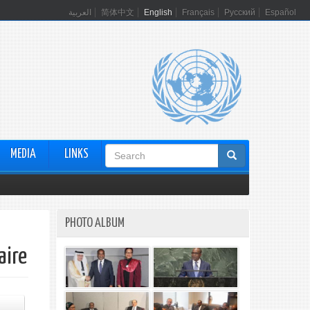
العربية
简体中文
English
Français
Русский
Español
Search
MEDIA
LINKS
form
PHOTO ALBUM
aire