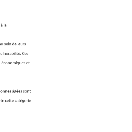
à la
u sein de leurs
vulnérabilité. Ces
io-économiques et
rsonnes âgées sont
e cette catégorie