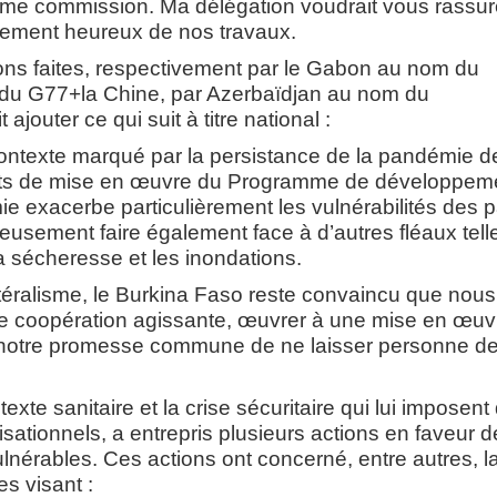
isième commission. Ma délégation voudrait vous rassur
ulement heureux de nos travaux.
ons faites, respectivement par le Gabon au nom du
 du G77+la Chine, par Azerbaïdjan au nom du
outer ce qui suit à titre national :
ontexte marqué par la persistance de la pandémie de
forts de mise en œuvre du Programme de développem
ie exacerbe particulièrement les vulnérabilités des 
usement faire également face à d’autres fléaux tell
la sécheresse et les inondations.
téralisme, le Burkina Faso reste convaincu que nous
ne coopération agissante, œuvrer à une mise en œuv
e notre promesse commune de ne laisser personne d
te sanitaire et la crise sécuritaire qui lui imposent
tionnels, a entrepris plusieurs actions en faveur d
lnérables. Ces actions ont concerné, entre autres, l
s visant :