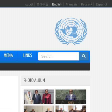
العربية
简体中文
English
Français
Русский
Español
Search
MEDIA
LINKS
form
PHOTO ALBUM