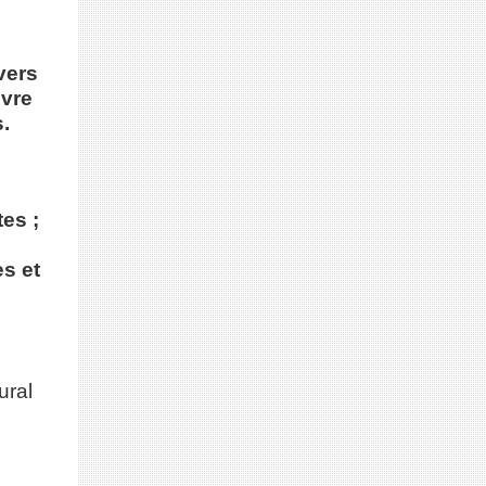
;
vers
uvre
s.
es ;
s et
ural