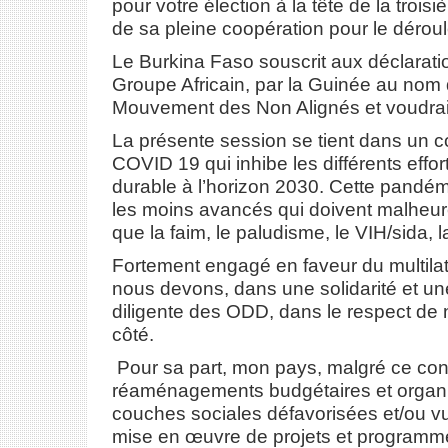
pour votre élection à la tête de la tro
de sa pleine coopération pour le déro
Le Burkina Faso souscrit aux déclarati
Groupe Africain, par la Guinée au nom
Mouvement des Non Alignés et voudrait aj
La présente session se tient dans un c
COVID 19 qui inhibe les différents ef
durable à l’horizon 2030. Cette pandém
les moins avancés qui doivent malheure
que la faim, le paludisme, le VIH/sida, 
Fortement engagé en faveur du multila
nous devons, dans une solidarité et u
diligente des ODD, dans le respect d
côté.
Pour sa part, mon pays, malgré ce contex
réaménagements budgétaires et organisa
couches sociales défavorisées et/ou vu
mise en œuvre de projets et programme