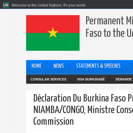
Welcome to the United Nations. It's your world.
Permanent Mi
Faso to the U
HOME
NEWS
STATEMENTS & SPEECHES
CONSULAR SERVICES
VISA BURKINABÈ
DEMANDE 
Déclaration Du Burkina Faso 
NIAMBA/CONGO, Ministre Consei
Commission