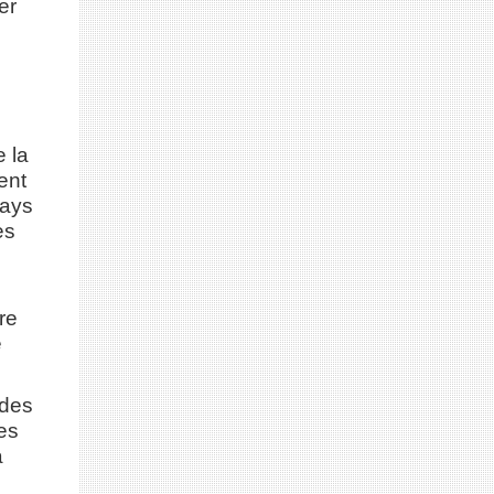
er
 la
ent
pays
es
re
e
 des
es
a