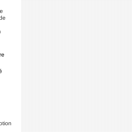
de
 de
n
re
é
otion