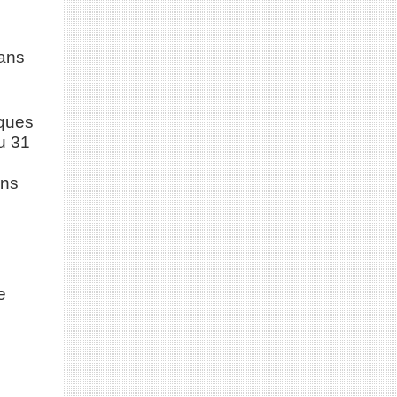
dans
aques
du 31
ins
e