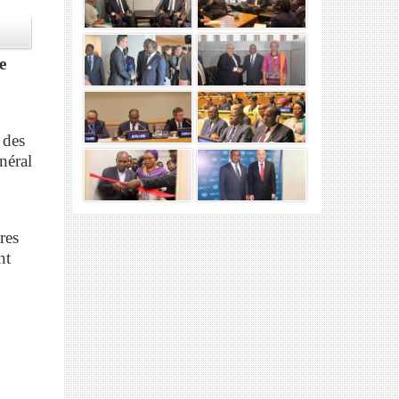
e
 des
néral
res
nt