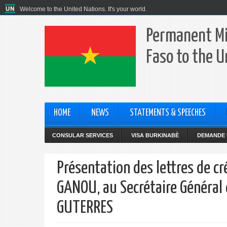
Welcome to the United Nations. It's your world.
Permanent Mi
Faso to the U
HOME
NEWS
STATEMENTS & SPEECHES
CONSULAR SERVICES
VISA BURKINABÈ
DEMANDE 
Présentation des lettres de 
GANOU, au Secrétaire Général
GUTERRES