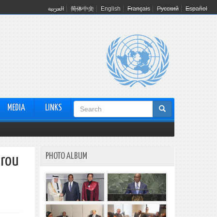
العربية
简体中文
English
Français
Русский
Español
Search
MEDIA
LINKS
form
PHOTO ALBUM
arou