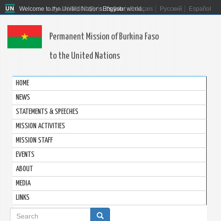
Welcome to the United Nations. It's your world.
العربية
简体中文
English
Français
Русский
Español
Permanent Mission of Burkina Faso
to the United Nations
HOME
NEWS
STATEMENTS & SPEECHES
MISSION ACTIVITIES
MISSION STAFF
EVENTS
ABOUT
MEDIA
LINKS
Search