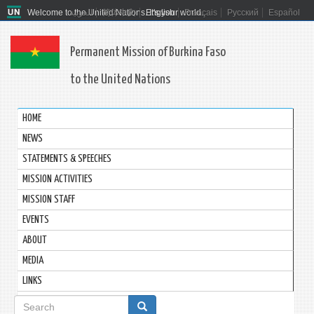
Welcome to the United Nations. It's your world.
العربية
简体中文
English
Français
Русский
Español
Permanent Mission of Burkina Faso
to the United Nations
HOME
NEWS
STATEMENTS & SPEECHES
MISSION ACTIVITIES
MISSION STAFF
EVENTS
ABOUT
MEDIA
LINKS
Search