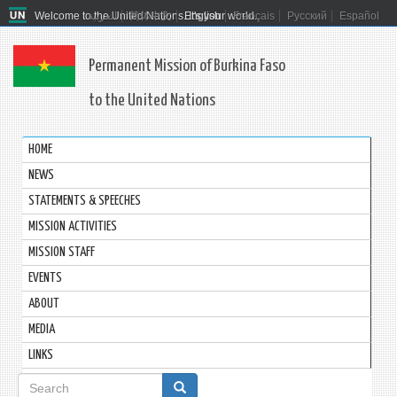
Welcome to the United Nations. It's your world.
العربية
简体中文
English
Français
Русский
Español
Permanent Mission of Burkina Faso
to the United Nations
HOME
NEWS
STATEMENTS & SPEECHES
MISSION ACTIVITIES
MISSION STAFF
EVENTS
ABOUT
MEDIA
LINKS
Search