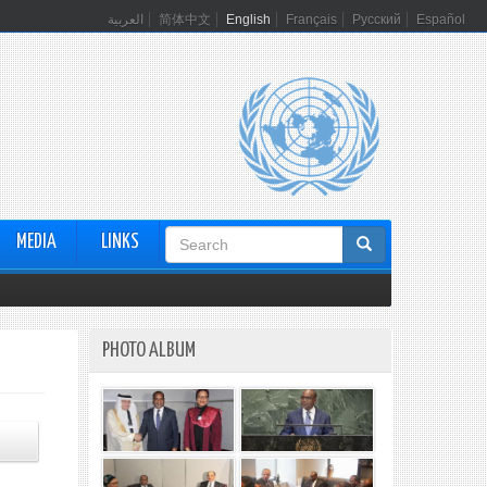
العربية
简体中文
English
Français
Русский
Español
Search
MEDIA
LINKS
form
PHOTO ALBUM