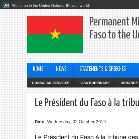
Welcome to the United Nations. It's your world.
Permanent Mi
Faso to the U
HOME
NEWS
STATEMENTS & SPEECHES
CONSULAR SERVICES
VISA BURKINABÈ
DEMANDE 
Le Président du Faso à la tri
Date:
Wednesday, 02 October 2019
Le Président du Faso à la tribune des