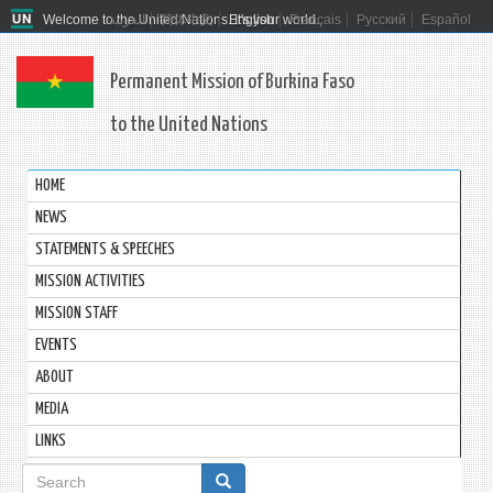
Welcome to the United Nations. It's your world.
العربية
简体中文
English
Français
Русский
Español
Permanent Mission of Burkina Faso
to the United Nations
HOME
NEWS
STATEMENTS & SPEECHES
MISSION ACTIVITIES
MISSION STAFF
EVENTS
ABOUT
MEDIA
LINKS
Search