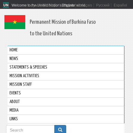
Welcome to the United Nations. It's your world.
العربية
简体中文
English
Français
Русский
Español
Permanent Mission of Burkina Faso
to the United Nations
HOME
NEWS
STATEMENTS & SPEECHES
MISSION ACTIVITIES
MISSION STAFF
EVENTS
ABOUT
MEDIA
LINKS
Search